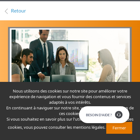
Retour
Nous utilisons des cookies sur notre site pour améliorer votre
expérience de navigation et vous fournir des contenus et services
adaptés à vos intérêts.
En continuant à naviguer sur notre site, vous acceptez l'utilisation de
ces cookies.
​​​BESOIN D'AIDE ?
Si vous souhaitez en savoir plus sur l'utilisation que nous faisons des
BP ILAYKI INVEST
cookies, vous pouvez consulter
les mentions légales
.
Fermer
Conçue pour soutenir les TPME marocaines dont le capital est
majoritairement détenu par une ou plusieurs femmes ou dont la gestion