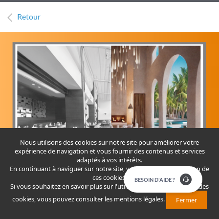
Retour
Nous utilisons des cookies sur notre site pour améliorer votre
expérience de navigation et vous fournir des contenus et services
adaptés à vos intérêts.
En continuant à naviguer sur notre site, vous acceptez l'utilisation de
ces cookies.
​​​BESOIN D'AIDE ?
Si vous souhaitez en savoir plus sur l'utilisation que nous faisons des
BP HOSPITALITY INVEST
cookies, vous pouvez consulter
les mentions légales
.
Fermer
Destinée aux opérateurs du secteur hôtelier, l’offre BP HOSPITALITY
INVEST consiste en un crédit conjoint qui propose un financement sur